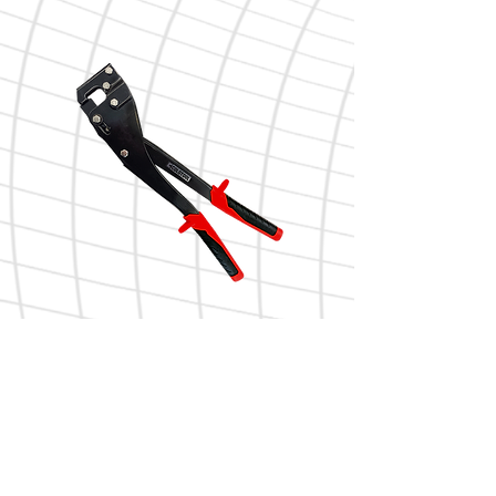
Punzonadora dos manos
Tijera tipo aviación DARK corte
Aviso Legal
Política de Privacidade
Política de Cookies