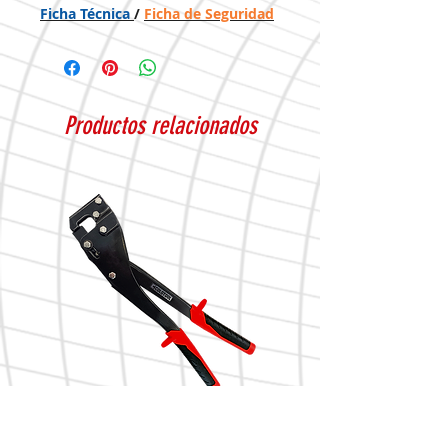
Ficha Técnica
/
Ficha de Seguridad
Productos relacionados
Punzonadora dos manos
Tijera tipo aviación DARK corte